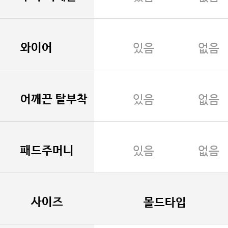
와이어
있음
없음
어깨끈 탈부착
있음
없음
패드주머니
있음
없음
사이즈
몰드타입