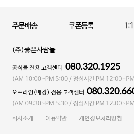
주문배송
쿠폰등록
1:
(주)좋은사람들
080.320.1925
대표 이성현,박영환
공식몰 전용 고객센터
| 개인정보관리책임자 김상현
소재지 서울특별시 마포구 마포대로4다길 41 마포
(
AM 10:00~PM 5:00
/ 점심시간
PM 12:00~PM
통신판매업 신고번호 2023-서울마포-3931호
080.320.66
오프라인(매장) 전용 고객센터
사업자등록번호 105-81-58242
(
AM 09:30~PM 5:30
/ 점심시간
PM 12:00~PM
FAX 02-6380-5020
회사소개
이용약관
개인정보처리방침
E-MAIL goodpeople@gpin.co.kr
사업자정보확인
이니시스 에스크로 서비스