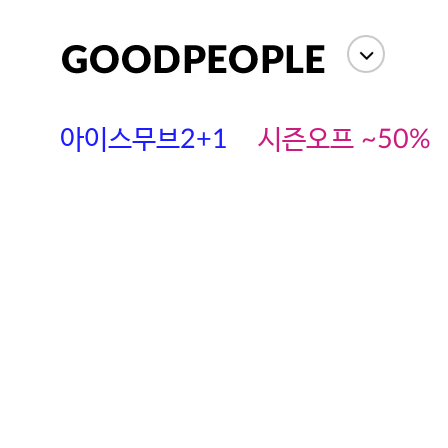
아이스무브2+1
시즌오프 ~50%
에스까다
스딘
츄츄안나