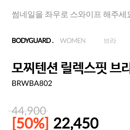
썸네일을 좌우로 스와이프 해주세
BODYGUARD
.
WOMEN
브라
모찌텐션 릴렉스핏 브
BRWBA802
44,900
[50%]
22,450