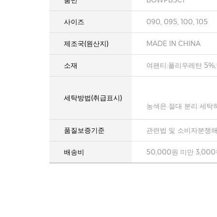
품번
BOWPB5C1
사이즈
090, 095, 100, 105
제조국(원산지)
MADE IN CHINA
소재
여팬티:폴리우레탄 5%,
세탁방법(취급표시)
농색은 절대 분리 세탁
품질보증기준
관련법 및 소비자분쟁해
배송비
50,000원 미만 3,00