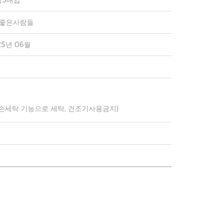
합5매입
)좋은사람들
25년 06월
 손세탁 기능으로 세탁, 건조기사용금지)