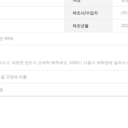
색상
혼
제조사/수입자
(주
제조년월
20
면 95%
하시고, 속옷은 반드시 손세탁 해주세요. (세탁기 사용시 세탁망에 넣어서
결 규정에 따름
0원