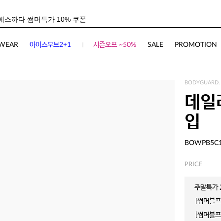
WEAR
아이스무브2+1
시즌오프 ~50%
SALE
PROMOTION
BODYGUARD.
데일
입
BOWPB5C
PRICE
주말특가 2
[썸머블프]
[썸머블프]