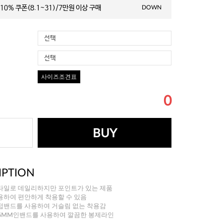
10% 쿠폰(8.1~31)/7만원 이상 구매
DOWN
선택
선택
사이즈조견표
0
BUY
IPTION
타일로 데일리하지만 포인트가 있는 제품
용하여 편안하게 착용할 수 있음
접밴드를 사용하여 거슬림 없는 착용감
6MM인밴드를 사용하여 깔끔한 봉제라인