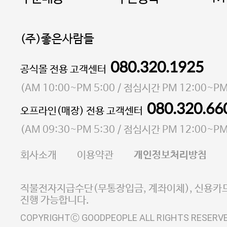
(주)좋은사람들
080.320.1925
대표 이성현,박영환
공식몰 전용 고객센터
| 개인정보관리책임자 김상현
소재지 서울특별시 마포구 마포대로4다길 41 마포
(
AM 10:00~PM 5:00
/ 점심시간
PM 12:00~PM
통신판매업 신고번호 2023-서울마포-3931호
080.320.66
오프라인(매장) 전용 고객센터
사업자등록번호 105-81-58242
(
AM 09:30~PM 5:30
/ 점심시간
PM 12:00~PM
FAX 02-6380-5020
회사소개
이용약관
개인정보처리방침
E-MAIL goodpeople@gpin.co.kr
사업자정보확인
이니시스 에스크로 서비스
직불전자지급수단(무통장입금, 계좌이체), 신용카드
진행 가능합니다.
COPYRIGHTⒸ GOODPEOPLE ALL RIGHTS RESERV