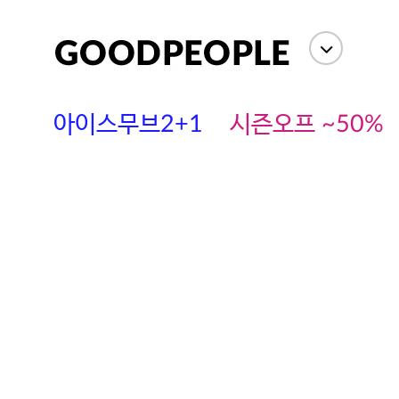
상세정보
사이즈
상품평(
아이스무브2+1
시즌오프 ~50%
에스까다
스딘
츄츄안나