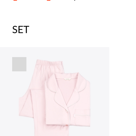
SET
주말특가 20%(8.7~8.9)/5만원 이
[썸머블프] 1만원 할인 쿠폰(8.1~31)
[썸머블프] 2만원 할인 쿠폰(8.1~31)
파자마 20%(8.5~31) / 구매금액 