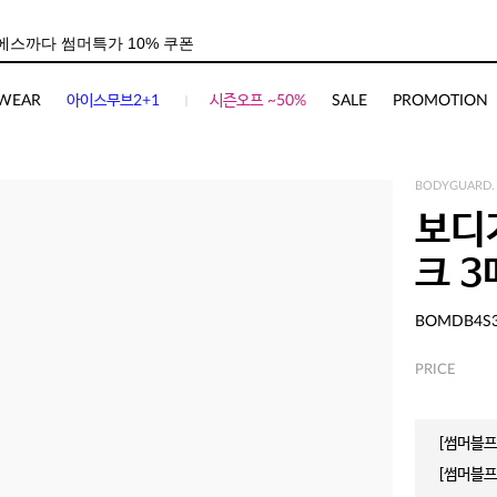
사이즈
상품평(
2
)
WEAR
아이스무브2+1
시즌오프 ~50%
SALE
PROMOTION
BODYGUARD.
보디
크 
BOMDB4S
PRICE
[썸머블프]
[썸머블프]