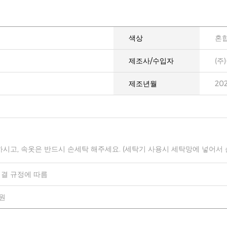
색상
혼
제조사/수입자
(주
제조년월
20
하시고, 속옷은 반드시 손세탁 해주세요. (세탁기 사용시 세탁망에 넣어서
결 규정에 따름
0원