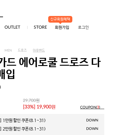
배송/교환/반품
신규회원혜택
0
OUTLET
STORE
회원가입
로그인
MEN
드로즈
아웃밴드
가드 에어로쿨 드로즈 다
3매입
3
원
29,700
원
[33%] 19,900
COUPON(
3
)
 1만원 할인 쿠폰(8.1~31)
DOWN
 2만원 할인 쿠폰(8.1~31)
DOWN