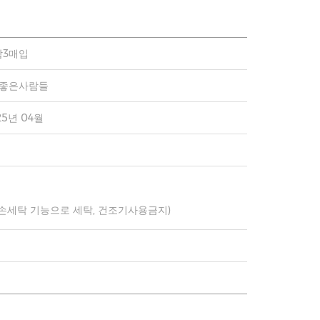
합3매입
)좋은사람들
25년 04월
 손세탁 기능으로 세탁, 건조기사용금지)