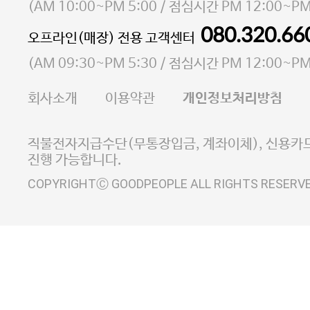
소재지 서울특별시 마포구 마포대로4다길 41 마포
(
AM 10:00~PM 5:00
/ 점심시간
PM 12:00~PM
통신판매업 신고번호 2023-서울마포-3931호
080.320.66
오프라인(매장) 전용 고객센터
사업자등록번호 105-81-58242
(
AM 09:30~PM 5:30
/ 점심시간
PM 12:00~PM
FAX 02-6380-5020
회사소개
이용약관
개인정보처리방침
E-MAIL goodpeople@gpin.co.kr
사업자정보확인
이니시스 에스크로 서비스
직불전자지급수단(무통장입금, 계좌이체), 신용카드
진행 가능합니다.
COPYRIGHTⒸ GOODPEOPLE ALL RIGHTS RESERV