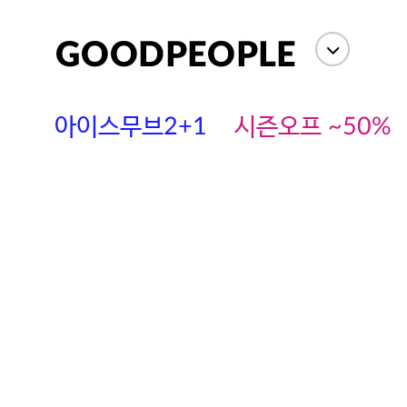
아이스무브2+1
시즌오프 ~50%
에스까다
스딘
츄츄안나