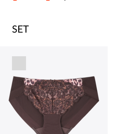
SET
주말특가 20%(8.7~8.9)/5만원 이
[썸머블프] 1만원 할인 쿠폰(8.1~31)
[썸머블프] 2만원 할인 쿠폰(8.1~31)