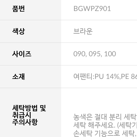
품번
BGWPZ901
색상
브라운
사이즈
090, 095, 100
소재
여팬티:PU 14%,PE 8
세탁방법 및
취급시
농색은 절대 분리 세탁
주의사항
세탁 해주세요. (세탁
손세탁 기능으로 세탁