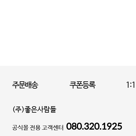
주문배송
쿠폰등록
1:
(주)좋은사람들
080.320.1925
대표 이성현,박영환
공식몰 전용 고객센터
| 개인정보관리책임자 김상현