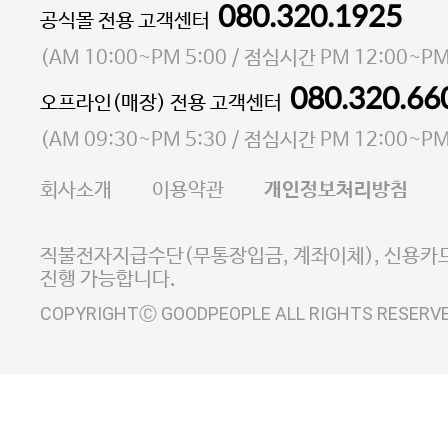
080.320.1925
대표 이성현,박영환
공식몰 전용 고객센터
| 개인정보관리책임자 김상현
소재지 서울특별시 마포구 마포대로4다길 41 마포
(
AM 10:00~PM 5:00
/ 점심시간
PM 12:00~PM
통신판매업 신고번호 2023-서울마포-3931호
080.320.66
오프라인(매장) 전용 고객센터
사업자등록번호 105-81-58242
(
AM 09:30~PM 5:30
/ 점심시간
PM 12:00~PM
FAX 02-6380-5020
회사소개
이용약관
개인정보처리방침
E-MAIL goodpeople@gpin.co.kr
사업자정보확인
이니시스 에스크로 서비스
직불전자지급수단(무통장입금, 계좌이체), 신용카드
진행 가능합니다.
COPYRIGHTⒸ GOODPEOPLE ALL RIGHTS RESERV