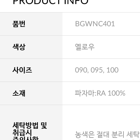
PRODUCT INFO
품번
BGWNC401
색상
옐로우
사이즈
090, 095, 100
소재
파자마:RA 100%
세탁방법 및
취급시
농색은 절대 분리 세탁
주의사항