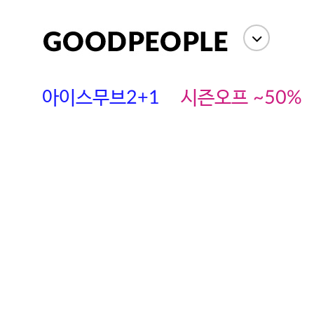
아이스무브2+1
시즌오프 ~50%
에스까다
스딘
츄츄안나