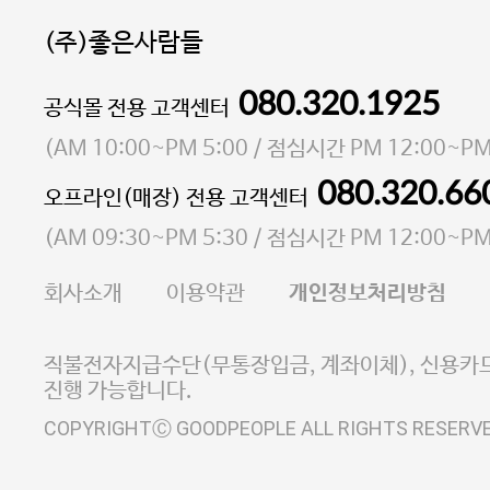
(주)좋은사람들
080.320.1925
대표 이성현,박영환
공식몰 전용 고객센터
| 개인정보관리책임자 김상현
소재지 서울특별시 마포구 마포대로4다길 41 마포
(
AM 10:00~PM 5:00
/ 점심시간
PM 12:00~PM
통신판매업 신고번호 2023-서울마포-3931호
080.320.66
오프라인(매장) 전용 고객센터
사업자등록번호 105-81-58242
(
AM 09:30~PM 5:30
/ 점심시간
PM 12:00~PM
FAX 02-6380-5020
회사소개
이용약관
개인정보처리방침
E-MAIL goodpeople@gpin.co.kr
사업자정보확인
이니시스 에스크로 서비스
직불전자지급수단(무통장입금, 계좌이체), 신용카드
진행 가능합니다.
COPYRIGHTⒸ GOODPEOPLE ALL RIGHTS RESERV