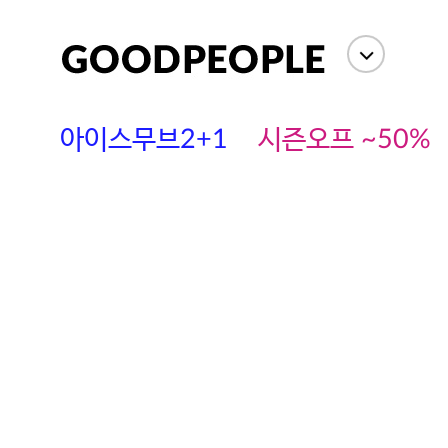
아이스무브2+1
시즌오프 ~50%
에스까다
스딘
츄츄안나