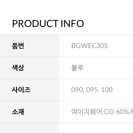
PRODUCT INFO
품번
BGWEC305
색상
블루
사이즈
090, 095, 100
소재
여이지웨어:CO 60%,R