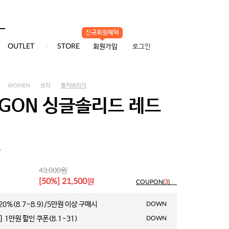
신규회원혜택
0
OUTLET
STORE
회원가입
로그인
WOMEN
브라
풀커버리지
AGON 싱글솔리드 레드
1
원
43,000
원
[50%] 21,500
COUPON(
3
)
0%(8.7~8.9)/5만원 이상 구매시
DOWN
 1만원 할인 쿠폰(8.1~31)
DOWN