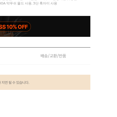
80A 약푸쉬 몰드 사용, 3단 훅아이 사용
배송/교환/반품