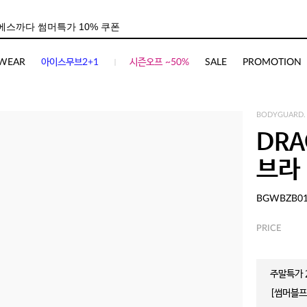
WEAR
아이스무브2+1
시즌오프 ~50%
SALE
PROMOTION
BODYGUARD.
DR
브라
BGWBZB0
PRICE
주말특가 2
[썸머블프]