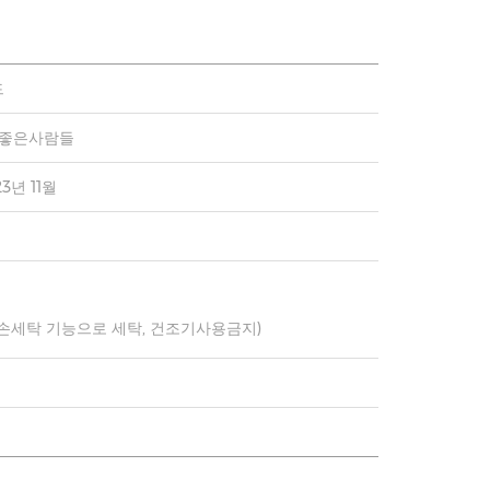
드
)좋은사람들
23년 11월
 손세탁 기능으로 세탁, 건조기사용금지)