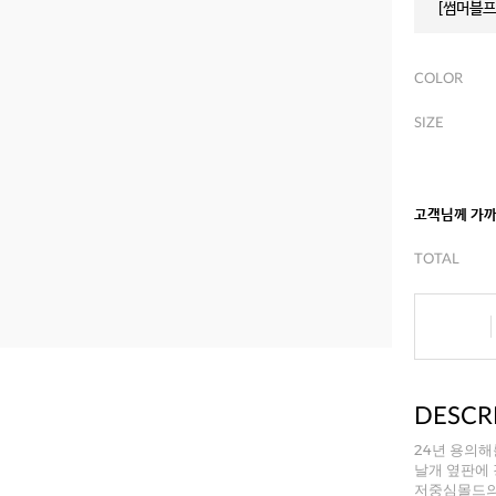
[썸머블프]
COLOR
SIZE
고객님께 가
TOTAL
DESCR
24년 용의해
날개 옆판에
저중심몰드의