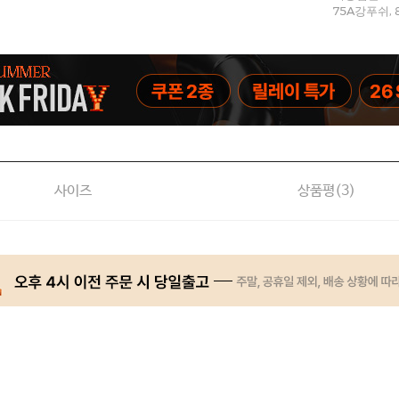
75A강푸쉬, 
사이즈
상품평(
3
)