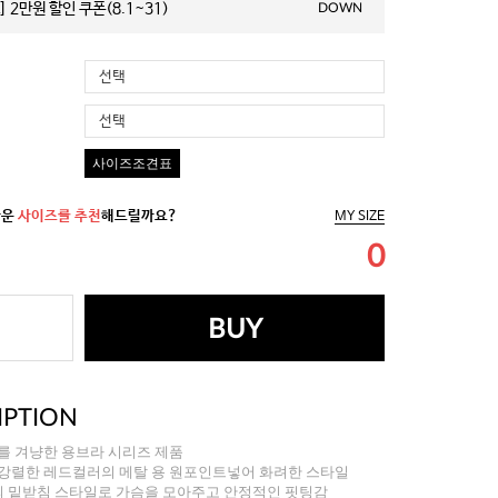
 2만원 할인 쿠폰(8.1~31)
DOWN
선택
선택
사이즈조견표
까운
사이즈를 추천
해드릴까요?
MY SIZE
0
BUY
IPTION
를 겨냥한 용브라 시리즈 제품
 강렬한 레드컬러의 메탈 용 원포인트넣어 화려한 스타일
 밑받침 스타일로 가슴을 모아주고 안정적인 핏팅감