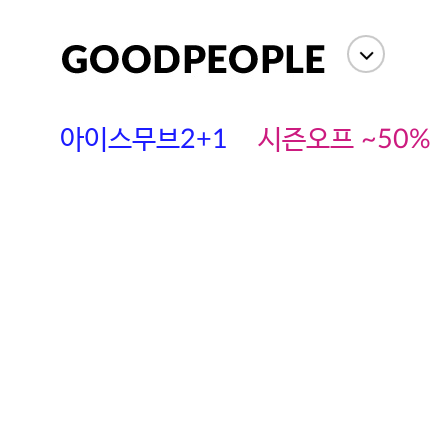
아이스무브2+1
시즌오프 ~50%
에스까다
스딘
츄츄안나