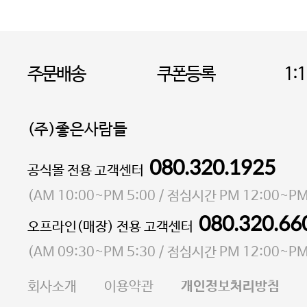
주문배송
쿠폰등록
1:
(주)좋은사람들
080.320.1925
대표 이성현,박영환
공식몰 전용 고객센터
| 개인정보관리책임자 김상현
소재지 서울특별시 마포구 마포대로4다길 41 마포
(
AM 10:00~PM 5:00
/ 점심시간
PM 12:00~PM
통신판매업 신고번호 2023-서울마포-3931호
080.320.66
오프라인(매장) 전용 고객센터
사업자등록번호 105-81-58242
(
AM 09:30~PM 5:30
/ 점심시간
PM 12:00~PM
FAX 02-6380-5020
회사소개
이용약관
개인정보처리방침
E-MAIL goodpeople@gpin.co.kr