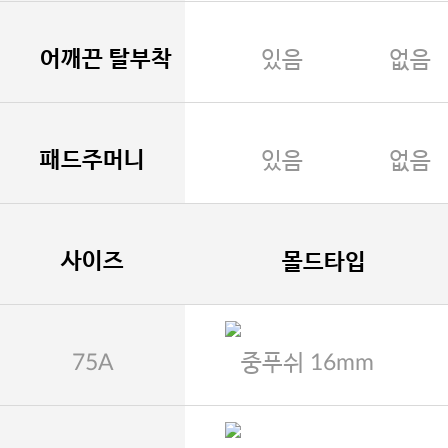
어깨끈 탈부착
있음
없음
패드주머니
있음
없음
사이즈
몰드타입
75A
중푸쉬 16mm