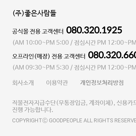
(주)좋은사람들
080.320.1925
대표 이성현,박영환
공식몰 전용 고객센터
| 개인정보관리책임자 김상현
소재지 서울특별시 마포구 마포대로4다길 41 마포
(
AM 10:00~PM 5:00
/ 점심시간
PM 12:00~PM
통신판매업 신고번호 2023-서울마포-3931호
080.320.66
오프라인(매장) 전용 고객센터
사업자등록번호 105-81-58242
(
AM 09:30~PM 5:30
/ 점심시간
PM 12:00~PM
FAX 02-6380-5020
회사소개
이용약관
개인정보처리방침
E-MAIL goodpeople@gpin.co.kr
사업자정보확인
이니시스 에스크로 서비스
직불전자지급수단(무통장입금, 계좌이체), 신용카드
진행 가능합니다.
COPYRIGHTⒸ GOODPEOPLE ALL RIGHTS RESERV