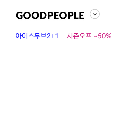
아이스무브2+1
시즌오프 ~50%
에스까다
스딘
츄츄안나