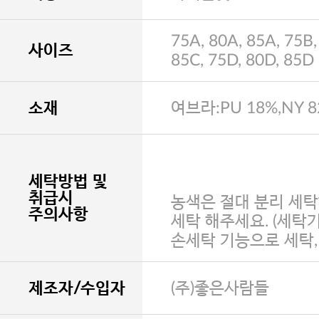
75A, 80A, 85A, 75B,
사이즈
85C, 75D, 80D, 85D
소재
여브라:PU 18%,NY 
세탁방법 및
취급시
농색은 절대 분리 세탁
주의사항
세탁 해주세요. (세탁
손세탁 기능으로 세탁
제조자/수입자
(주)좋은사람들