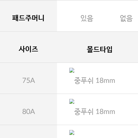
패드주머니
있음
없음
사이즈
몰드타입
75A
중푸쉬 18mm
80A
중푸쉬 18mm