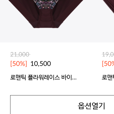
21,000
19,
[50%]
10,500
[50
로맨틱 플라워레이스 바이올
로맨
렛 헴팬티
팬티
BODYGUARD
BOD
옵션열기