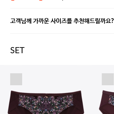
고객님께 가까운 사이즈를 추천해드릴까요?
주말특가 20%(8.7~8.9)/5만원 이
[썸머블프] 1만원 할인 쿠폰(8.1~31)
SET
[썸머블프] 2만원 할인 쿠폰(8.1~31)