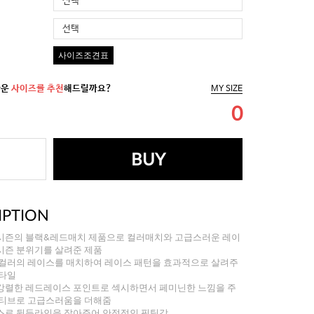
선택
선택
사이즈조견표
까운
사이즈를 추천
해드릴까요?
MY SIZE
0
BUY
IPTION
시즌의 블랙&레드매치 제품으로 컬러매치와 고급스러운 레이
시즌 분위기를 살려준 제품
 컬러의 레이스를 매치하여 레이스 패턴을 효과적으로 살려주
스타일
강렬한 레드레이스 포인트로 섹시하면서 페미닌한 느낌을 주
모티브로 고급스러움을 더해줌
스로 뒷등라인을 잡아주어 안정적인 핏팅감