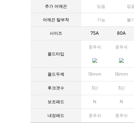
추가 어깨끈
있음
없
어깨끈 탈부착
가능
불
사이즈
75A
80A
중푸쉬
중푸쉬
몰드타입
몰드두께
18mm
18mm
후크갯수
3단
3단
보조패드
N
N
내장패드
중푸쉬
중푸쉬