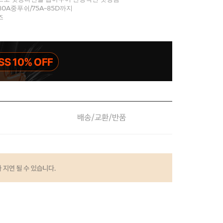
80A중푸쉬/75A~85D까지
즈
배송/교환/반품