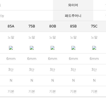
음
와이어
가능
패드주머니
85A
75B
80B
85B
75C
노말
노말
노말
노말
노말
6mm
6mm
6mm
6mm
6mm
3단
3단
3단
3단
3단
N
N
N
N
N
기본
기본
기본
기본
기본