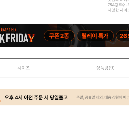
75A강푸쉬, 
다양한 사이
사이즈
상품평(
9
)