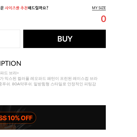
까운
사이즈를 추천
해드릴까요?
MY SIZE
0
BUY
IPTION
파드 브라>
러가 믹스된 컬러풀 레오파드 패턴이 프린된 레이스컵 브라
75A중푸쉬. 80A약푸쉬. 밑받힘형 스타일로 안정적인 피팅감