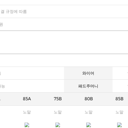
결 규정에 따름
0원
음
와이어
가능
패드주머니
A
85A
75B
80B
85B
노말
노말
노말
노말