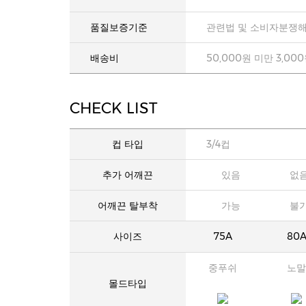
품질보증기준
관련법 및 소비자분쟁해
배송비
50,000원 미만 3,00
CHECK LIST
컵 타입
3/4컵
추가 어깨끈
있음
없
어깨끈 탈부착
가능
불
사이즈
75A
80
중푸쉬
노말
몰드타입