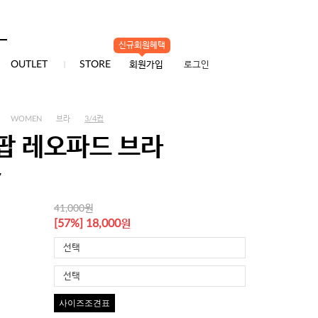
신규회원혜택
0
OUTLET
STORE
회원가입
로그인
WOMEN
브라
3/4컵
팝 레오파드 브라
7
원
41,000
원
[57%] 18,000
선택
선택
사이즈조견표