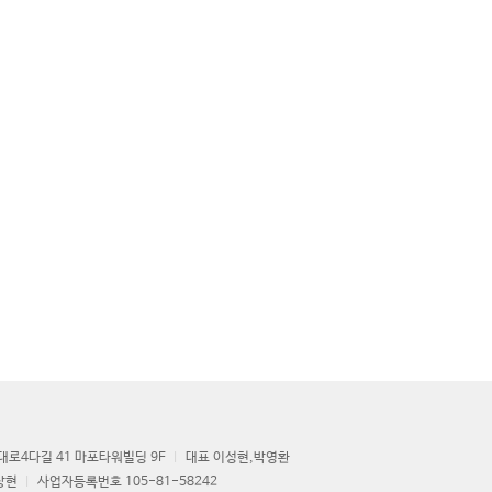
로4다길 41 마포타워빌딩 9F
대표 이성현,박영환
상현
사업자등록번호 105-81-58242