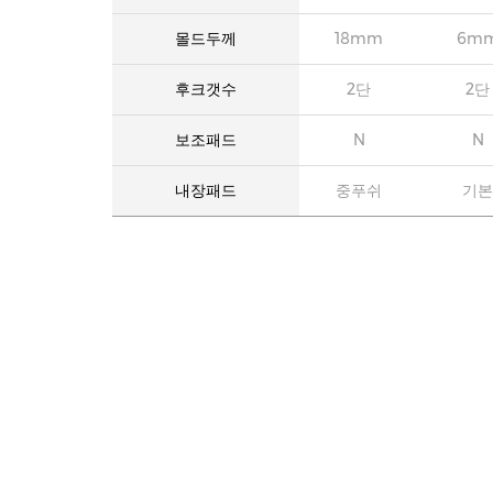
몰드두께
18mm
6m
후크갯수
2단
2단
보조패드
N
N
내장패드
중푸쉬
기본