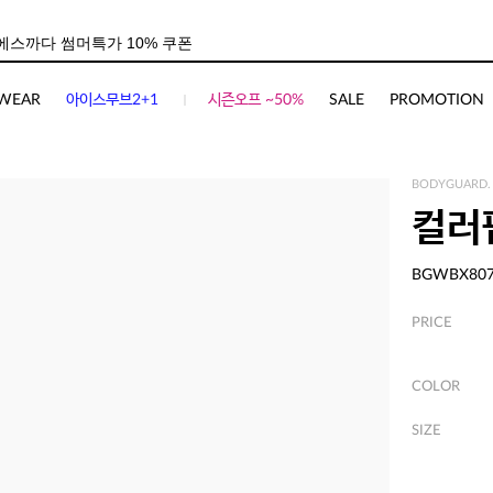
WEAR
아이스무브2+1
시즌오프 ~50%
SALE
PROMOTION
BODYGUARD.
컬러
BGWBX80
PRICE
COLOR
SIZE