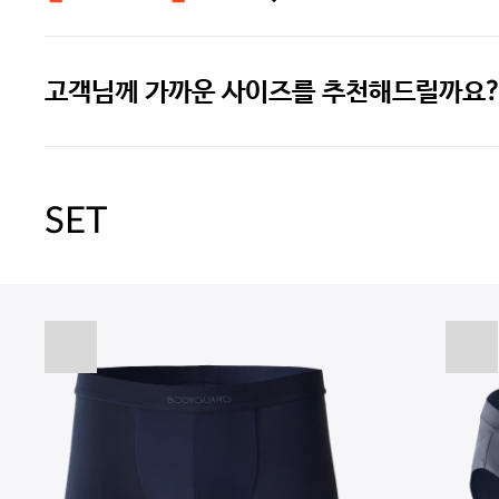
고객님께 가까운 사이즈를 추천해드릴까요?
주말특가 20%(8.7~8.9)/5만원 이
[썸머블프] 1만원 할인 쿠폰(8.1~31)
SET
[썸머블프] 2만원 할인 쿠폰(8.1~31)