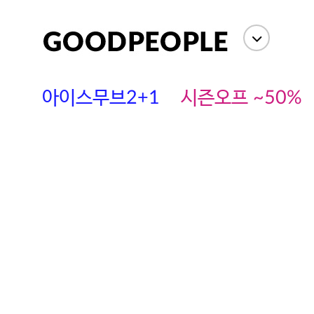
아이스무브2+1
시즌오프 ~50%
에스까다
스딘
츄츄안나