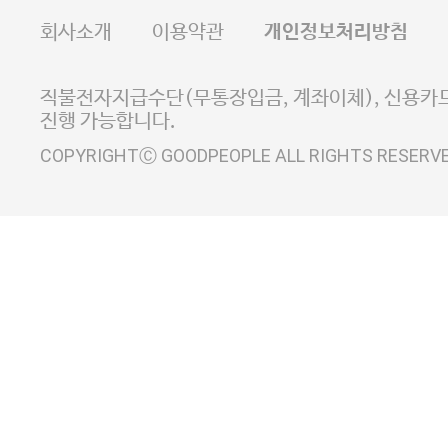
FAX 02-6380-5020
회사소개
이용약관
개인정보처리방침
E-MAIL goodpeople@gpin.co.kr
사업자정보확인
이니시스 에스크로 서비스
직불전자지급수단(무통장입금, 계좌이체), 신용카드
진행 가능합니다.
COPYRIGHTⒸ GOODPEOPLE ALL RIGHTS RESERV