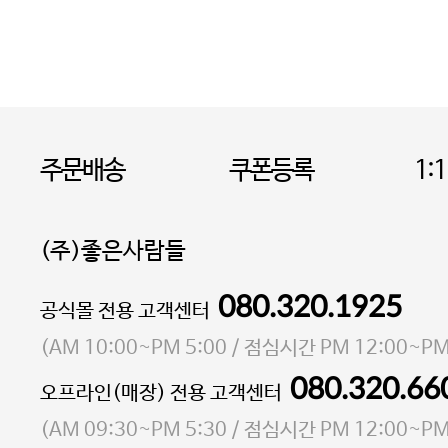
주문배송
쿠폰등록
1:
(주)좋은사람들
080.320.1925
대표 이성현,박영환
공식몰 전용 고객센터
| 개인정보관리책임자 김상현
소재지 서울특별시 마포구 마포대로4다길 41 마포
(
AM 10:00~PM 5:00
/ 점심시간
PM 12:00~PM
통신판매업 신고번호 2023-서울마포-3931호
080.320.66
오프라인(매장) 전용 고객센터
사업자등록번호 105-81-58242
(
AM 09:30~PM 5:30
/ 점심시간
PM 12:00~PM