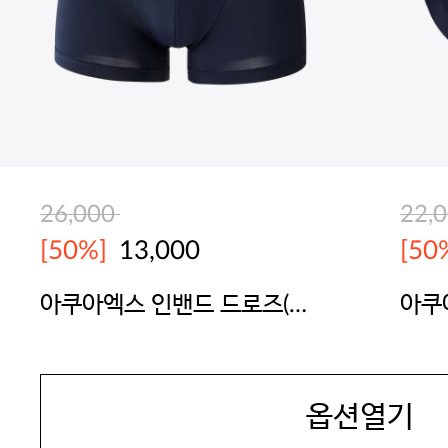
26,000
22,
[50%]
13,000
[50
아쿠아엑스 인밴드 드로즈(네
아쿠
이비)
BODYGUARD
BOD
옵션열기