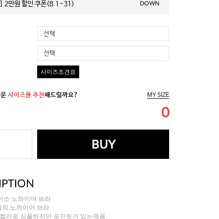
 2만원 할인 쿠폰(8.1~31)
DOWN
선택
선택
사이즈조견표
까운
사이즈를 추천
해드릴까요?
MY SIZE
0
BUY
IPTION
이스 노와이어 브라
타일의 노와이어 브라.
Y컬러로 심플하지만 포인트가 있는제품.