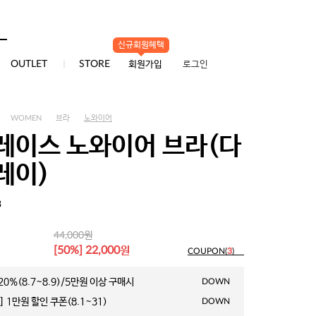
신규회원혜택
0
OUTLET
STORE
회원가입
로그인
WOMEN
브라
노와이어
레이스 노와이어 브라(다
레이)
3
원
44,000
원
[50%] 22,000
COUPON(
3
)
0%(8.7~8.9)/5만원 이상 구매시
DOWN
 1만원 할인 쿠폰(8.1~31)
DOWN