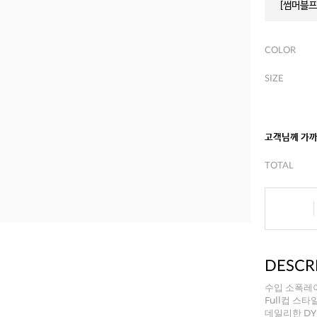
[썸머블프]
COLOR
SIZE
고객님께 가
TOTAL
DESCR
수입 소폭레
Full컵 스
데일리한 D