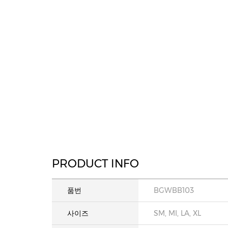
PRODUCT INFO
품번
BGWBB103
사이즈
SM, MI, LA, XL