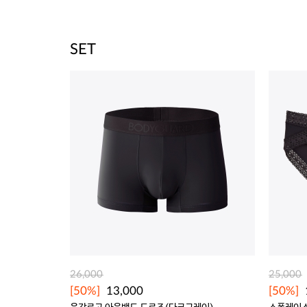
SET
26,000
25,000
[50%]
13,000
[50%]