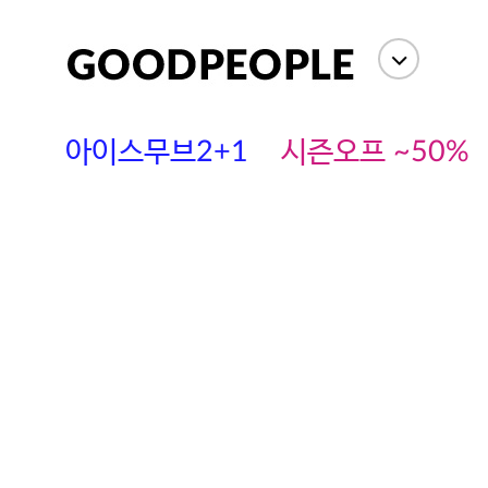
아이스무브2+1
시즌오프 ~50%
에스까다
스딘
츄츄안나