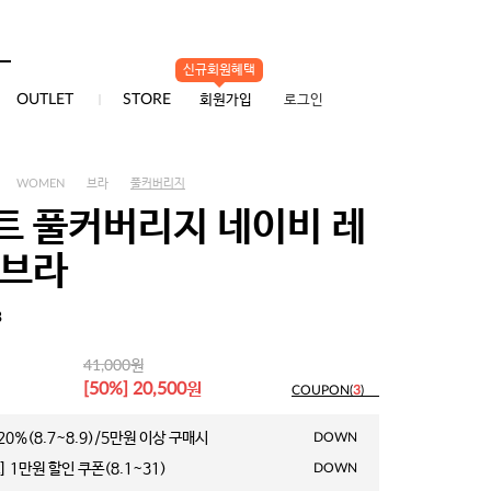
신규회원혜택
0
OUTLET
STORE
회원가입
로그인
WOMEN
브라
풀커버리지
트 풀커버리지 네이비 레
 브라
3
원
41,000
원
[50%] 20,500
COUPON(
3
)
0%(8.7~8.9)/5만원 이상 구매시
DOWN
 1만원 할인 쿠폰(8.1~31)
DOWN