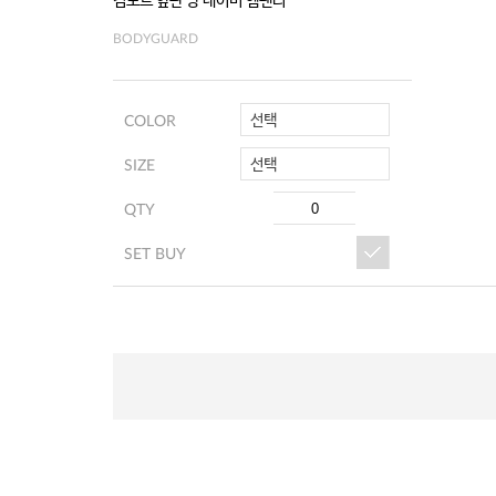
컴포트 앞판 망 네이비 헴팬티
BODYGUARD
선택
COLOR
선택
SIZE
QTY
SET BUY