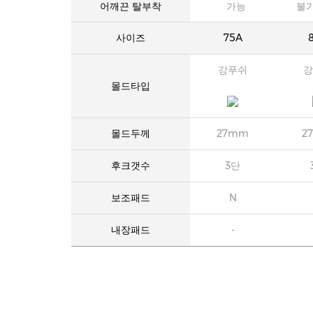
어깨끈 탈부착
가능
불
사이즈
75A
강푸쉬
강
몰드타입
몰드두께
27mm
2
후크갯수
3단
보조패드
N
내장패드
-