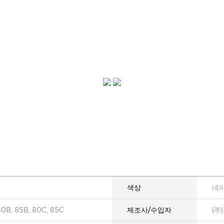
색상
네
80B, 85B, 80C, 85C
제조사/수입자
(주