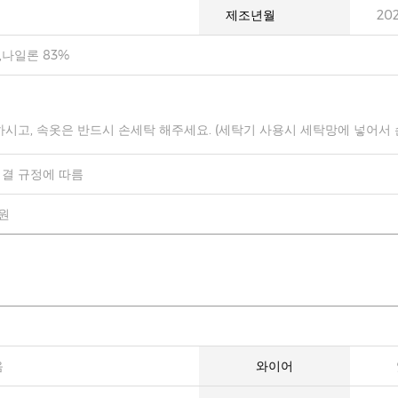
제조년월
20
,나일론 83%
하시고, 속옷은 반드시 손세탁 해주세요. (세탁기 사용시 세탁망에 넣어서
결 규정에 따름
0원
음
와이어