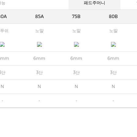
가능
패드주머니
80A
85A
75B
80B
푸쉬
노말
노말
노말
7mm
6mm
6mm
6mm
3단
3단
3단
3단
N
N
N
N
-
-
-
-