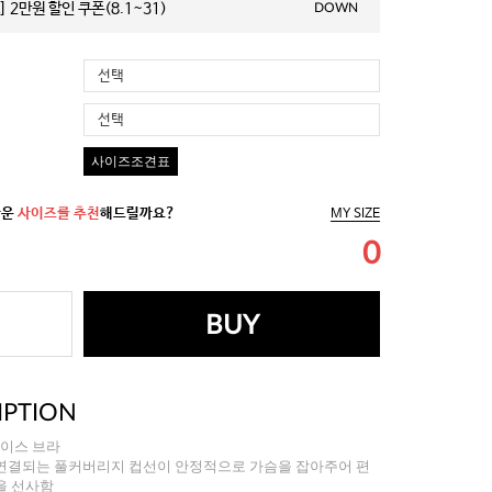
 2만원 할인 쿠폰(8.1~31)
DOWN
선택
선택
사이즈조견표
까운
사이즈를 추천
해드릴까요?
MY SIZE
0
BUY
IPTION
레이스 브라
연결되는 풀커버리지 컵선이 안정적으로 가슴을 잡아주어 편
을 선사함