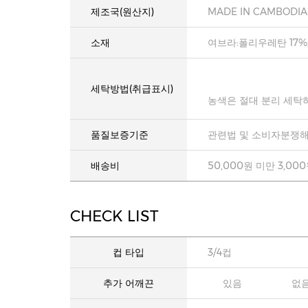
제조국(원산지)
MADE IN CAMBODIA
소재
여브라:폴리우레탄 17%
세탁방법(취급표시)
농색은 절대 분리 세탁
품질보증기준
관련법 및 소비자분쟁해
배송비
50,000원 미만 3,00
CHECK LIST
컵 타입
3/4컵
추가 어깨끈
있음
없