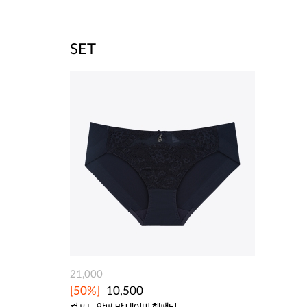
SET
21,000
[50%]
10,500