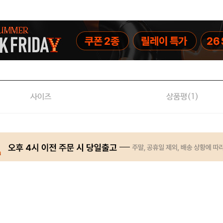
사이즈
상품평(
1
)