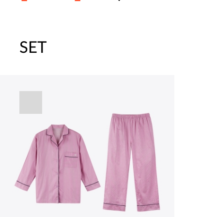
SET
주말특가 20%(8.7~8.9)/5만원 이
[썸머블프] 1만원 할인 쿠폰(8.1~31)
[썸머블프] 2만원 할인 쿠폰(8.1~31)
파자마 20%(8.5~31) / 구매금액 