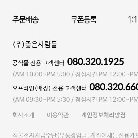
주문배송
쿠폰등록
1:
(주)좋은사람들
080.320.1925
대표 이성현,박영환
공식몰 전용 고객센터
| 개인정보관리책임자 김상현
소재지 서울특별시 마포구 마포대로4다길 41 마포
(
AM 10:00~PM 5:00
/ 점심시간
PM 12:00~PM
통신판매업 신고번호 2023-서울마포-3931호
080.320.66
오프라인(매장) 전용 고객센터
사업자등록번호 105-81-58242
(
AM 09:30~PM 5:30
/ 점심시간
PM 12:00~PM
FAX 02-6380-5020
회사소개
이용약관
개인정보처리방침
E-MAIL goodpeople@gpin.co.kr
사업자정보확인
이니시스 에스크로 서비스
직불전자지급수단(무통장입금, 계좌이체), 신용카드