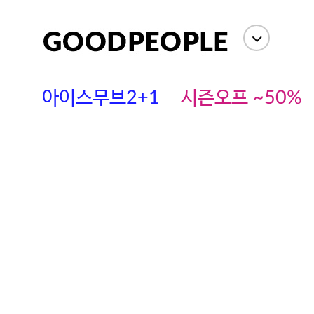
아이스무브2+1
시즌오프 ~50%
에스까다
스딘
츄츄안나