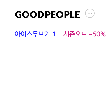
아이스무브2+1
시즌오프 ~50%
에스까다
스딘
츄츄안나