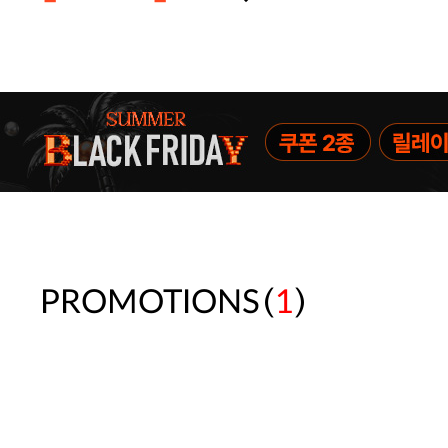
주말특가 20%(8.7~8.9)/5만원 이
[썸머블프] 1만원 할인 쿠폰(8.1~31)
[썸머블프] 2만원 할인 쿠폰(8.1~31)
(
)
PROMOTIONS
1
속옷 교체 10% 쿠폰(8.1~31)/7만