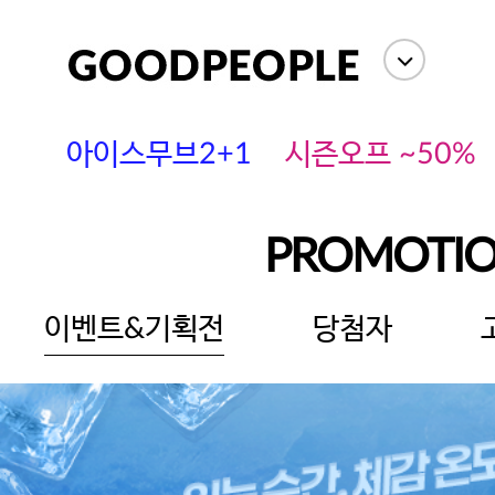
아이스무브2+1
시즌오프 ~50%
PROMOTI
이벤트&기획전
당첨자
에스까다
스딘
츄츄안나