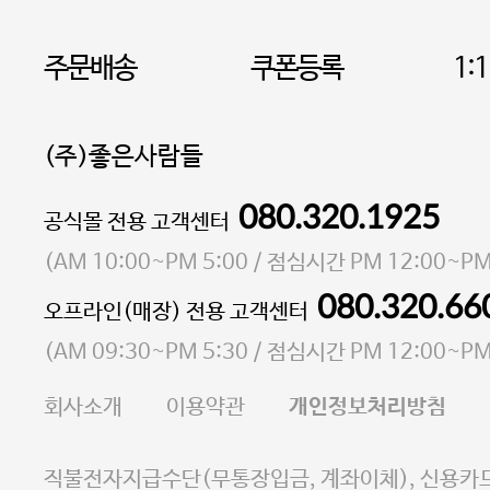
주문배송
쿠폰등록
1:
(주)좋은사람들
080.320.1925
대표 이성현,박영환
공식몰 전용 고객센터
| 개인정보관리책임자 김상현
소재지 서울특별시 마포구 마포대로4다길 41 마포
(
AM 10:00~PM 5:00
/ 점심시간
PM 12:00~PM
통신판매업 신고번호 2023-서울마포-3931호
080.320.66
오프라인(매장) 전용 고객센터
사업자등록번호 105-81-58242
(
AM 09:30~PM 5:30
/ 점심시간
PM 12:00~PM
FAX 02-6380-5020
회사소개
이용약관
개인정보처리방침
E-MAIL goodpeople@gpin.co.kr
사업자정보확인
이니시스 에스크로 서비스
직불전자지급수단(무통장입금, 계좌이체), 신용카드