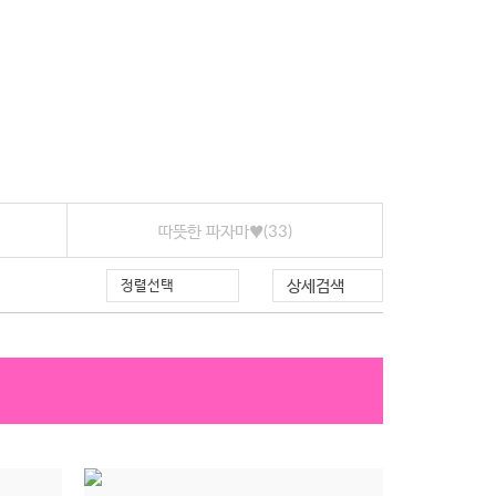
따뜻한 파자마♥
(33)
상세검색
정렬선택