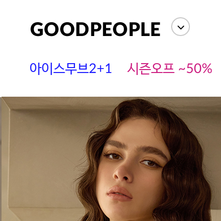
아이스무브2+1
시즌오프 ~50%
에스까다
스딘
츄츄안나