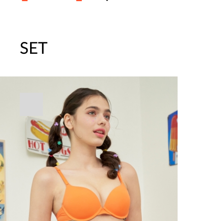
SET
주말특가 20%(8.7~8.9)/5만원 이
[썸머블프] 1만원 할인 쿠폰(8.1~31)
[썸머블프] 2만원 할인 쿠폰(8.1~31)