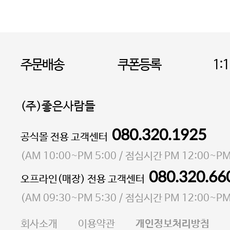
주문배송
쿠폰등록
1:
(주)좋은사람들
080.320.1925
대표 이성현,박영환
공식몰 전용 고객센터
| 개인정보관리책임자 김상현
소재지 서울특별시 마포구 마포대로4다길 41 마포
(
AM 10:00~PM 5:00
/ 점심시간
PM 12:00~PM
통신판매업 신고번호 2023-서울마포-3931호
080.320.66
오프라인(매장) 전용 고객센터
사업자등록번호 105-81-58242
(
AM 09:30~PM 5:30
/ 점심시간
PM 12:00~PM
FAX 02-6380-5020
회사소개
이용약관
개인정보처리방침