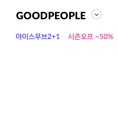
아이스무브2+1
시즌오프 ~50%
에스까다
스딘
츄츄안나