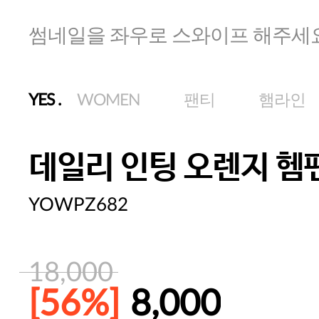
썸네일을 좌우로 스와이프 해주세
YES
.
WOMEN
팬티
햄라인
데일리 인팅 오렌지 헴
YOWPZ682
18,000
[56%]
8,000