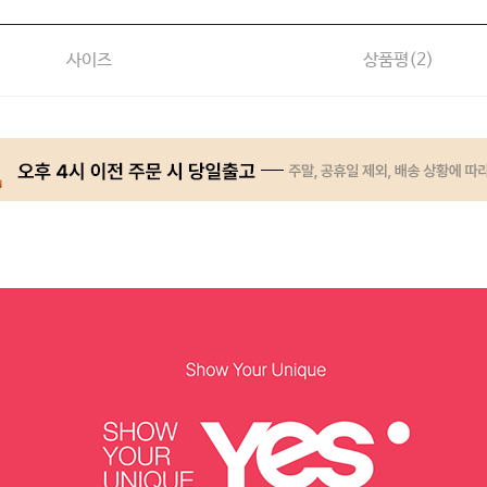
사이즈
상품평(
2
)