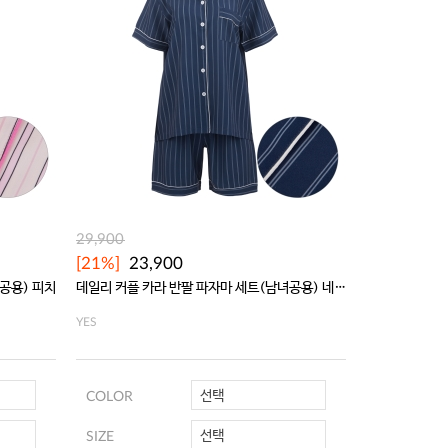
29,900
29,900
[21%]
23,900
[21%]
23,
공용) 피치
데일리 커플 카라 반팔 파자마 세트(남녀공용) 네이비
YES
YES
선택
COLOR
COLOR
선택
SIZE
SIZE