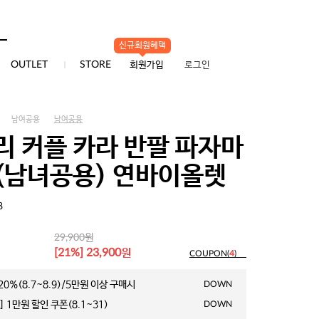
신규회원혜택
0
OUTLET
STORE
회원가입
로그인
남여공용
남여공용
리 커플 카라 반팔 파자마
(남녀공용) 연바이올렛
8
원
29,900
원
[21%] 23,900
COUPON(
4
)
0%(8.7~8.9)/5만원 이상 구매시
DOWN
 1만원 할인 쿠폰(8.1~31)
DOWN