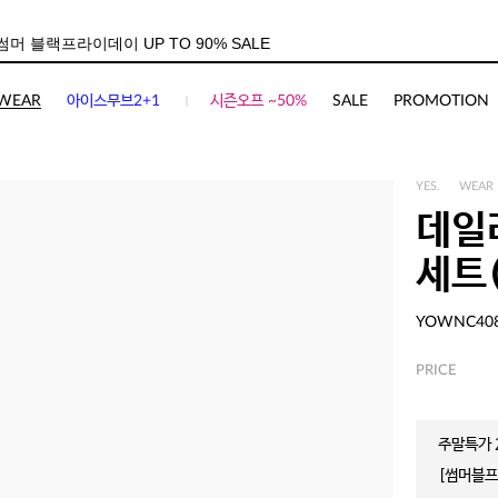
WEAR
아이스무브2+1
시즌오프 ~50%
SALE
PROMOTION
YES.
WEAR
데일
세트
YOWNC40
PRICE
주말특가 2
[썸머블프]