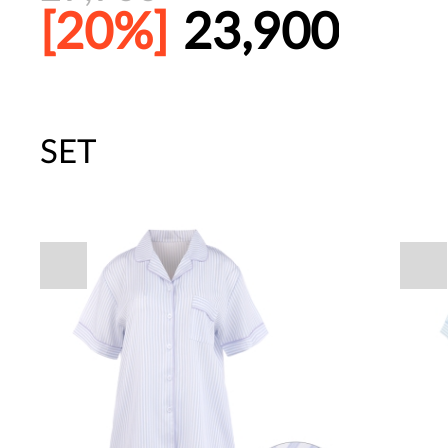
[20%]
23,900
SET
주말특가 20%(8.7~8.9)/5만원 이
[썸머블프] 1만원 할인 쿠폰(8.1~31)
[썸머블프] 2만원 할인 쿠폰(8.1~31)
파자마 20%(8.5~31) / 구매금액 