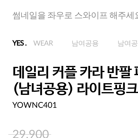
썸네일을 좌우로 스와이프 해주세
YES
.
WEAR
남여공용
남여공
데일리 커플 카라 반팔
(남녀공용) 라이트핑
YOWNC401
29,900