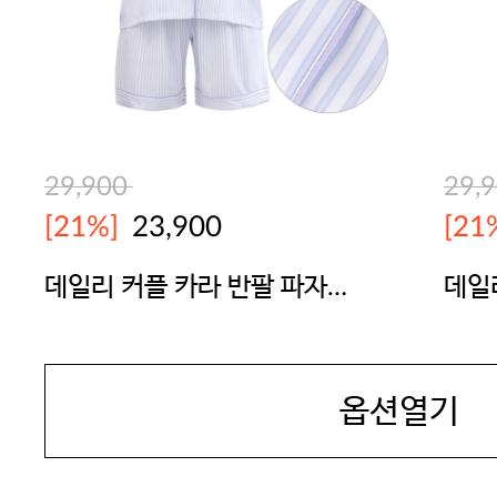
29,900
29,
[21%]
23,900
[21
데일리 커플 카라 반팔 파자마
데일
세트(남녀공용) 연바이올렛
세트
YES
YES
옵션열기