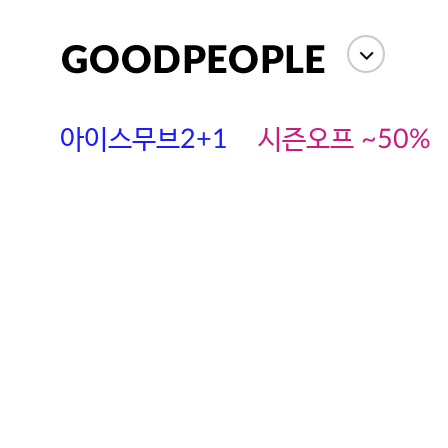
아이스무브2+1
시즌오프 ~50%
에스까다
스딘
츄츄안나