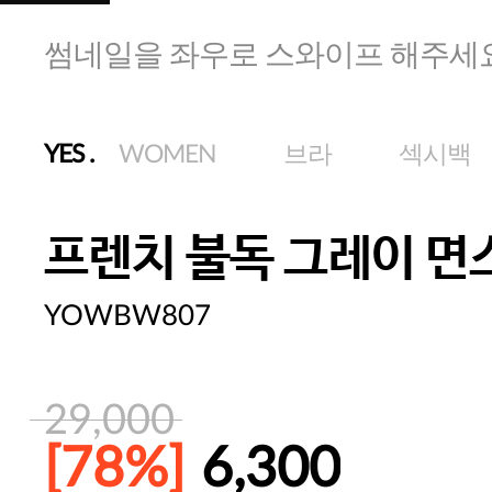
썸네일을 좌우로 스와이프 해주세
YES
.
WOMEN
브라
섹시백
프렌치 불독 그레이 면
YOWBW807
29,000
[78%]
6,300