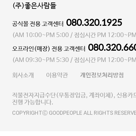
(주)좋은사람들
080.320.1925
대표 이성현,박영환
공식몰 전용 고객센터
| 개인정보관리책임자 김상현
소재지 서울특별시 마포구 마포대로4다길 41 마포
(
AM 10:00~PM 5:00
/ 점심시간
PM 12:00~PM
통신판매업 신고번호 2023-서울마포-3931호
080.320.66
오프라인(매장) 전용 고객센터
사업자등록번호 105-81-58242
(
AM 09:30~PM 5:30
/ 점심시간
PM 12:00~PM
FAX 02-6380-5020
회사소개
이용약관
개인정보처리방침
E-MAIL goodpeople@gpin.co.kr
사업자정보확인
이니시스 에스크로 서비스
직불전자지급수단(무통장입금, 계좌이체), 신용카드
진행 가능합니다.
COPYRIGHTⒸ GOODPEOPLE ALL RIGHTS RESERV