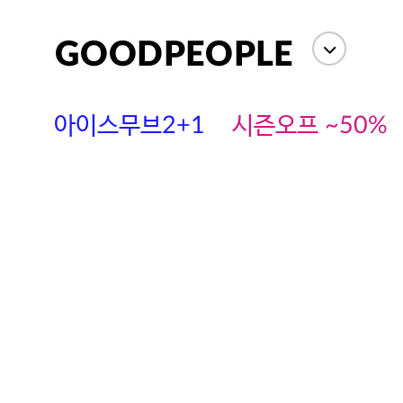
아이스무브2+1
시즌오프 ~50%
에스까다
스딘
츄츄안나