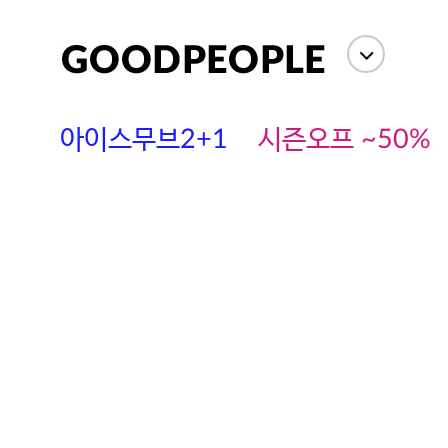
아이스무브2+1
시즌오프 ~50%
에스까다
스딘
츄츄안나