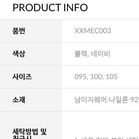
PRODUCT INFO
품번
XXMEC003
색상
블랙, 네이비
사이즈
095, 100, 105
소재
남이지웨어:나일론 92
세탁방법 및
취급시