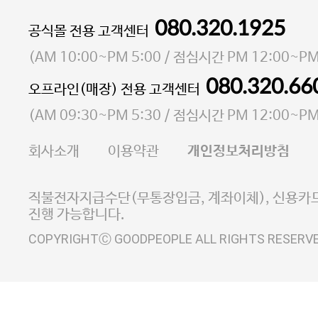
080.320.1925
대표 이성현,박영환
공식몰 전용 고객센터
| 개인정보관리책임자 김상현
소재지 서울특별시 마포구 마포대로4다길 41 마포
(
AM 10:00~PM 5:00
/ 점심시간
PM 12:00~PM
통신판매업 신고번호 2023-서울마포-3931호
080.320.66
오프라인(매장) 전용 고객센터
사업자등록번호 105-81-58242
(
AM 09:30~PM 5:30
/ 점심시간
PM 12:00~PM
FAX 02-6380-5020
회사소개
이용약관
개인정보처리방침
E-MAIL goodpeople@gpin.co.kr
사업자정보확인
이니시스 에스크로 서비스
직불전자지급수단(무통장입금, 계좌이체), 신용카드
진행 가능합니다.
COPYRIGHTⒸ GOODPEOPLE ALL RIGHTS RESERV