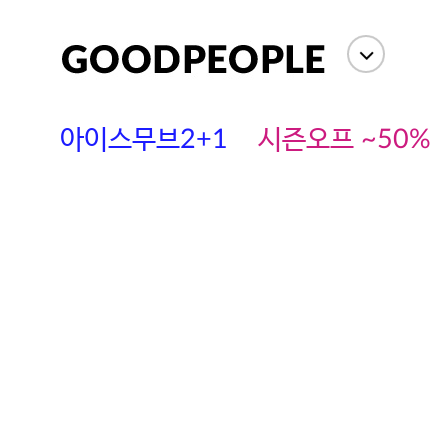
아이스무브2+1
시즌오프 ~50%
에스까다
스딘
츄츄안나