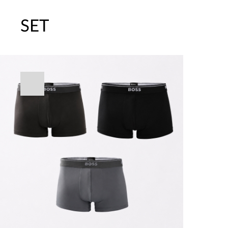
SET
주말특가 20%(8.7~8.9)/5만원 이
[썸머블프] 1만원 할인 쿠폰(8.1~31)
[썸머블프] 2만원 할인 쿠폰(8.1~31)
속옷 교체 10% 쿠폰(8.1~31)/7만