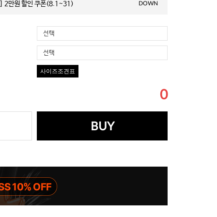
 2만원 할인 쿠폰(8.1~31)
DOWN
선택
선택
사이즈조견표
0
BUY