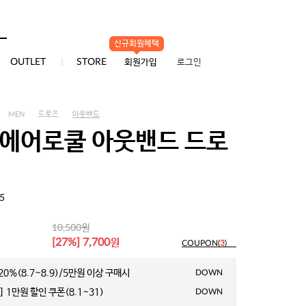
신규회원혜택
0
OUTLET
STORE
회원가입
로그인
MEN
드로즈
아웃밴드
 에어로쿨 아웃밴드 드로
5
원
10,500
원
[27%] 7,700
COUPON(
3
)
0%(8.7~8.9)/5만원 이상 구매시
DOWN
 1만원 할인 쿠폰(8.1~31)
DOWN