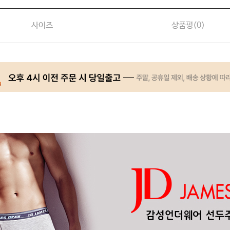
사이즈
상품평(
0
)