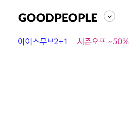
아이스무브2+1
시즌오프 ~50%
에스까다
스딘
츄츄안나