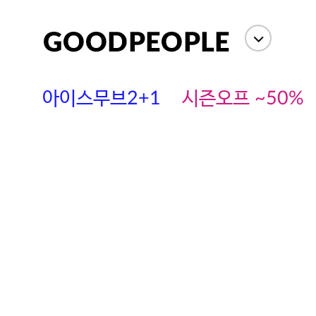
아이스무브2+1
시즌오프 ~50%
에스까다
스딘
츄츄안나