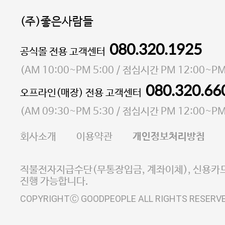
(주)좋은사람들
080.320.1925
대표 이성현,박영환
공식몰 전용 고객센터
| 개인정보관리책임자 김상현
소재지 서울특별시 마포구 마포대로4다길 41 마포
(
AM 10:00~PM 5:00
/ 점심시간
PM 12:00~PM
통신판매업 신고번호 2023-서울마포-3931호
080.320.66
오프라인(매장) 전용 고객센터
사업자등록번호 105-81-58242
(
AM 09:30~PM 5:30
/ 점심시간
PM 12:00~PM
FAX 02-6380-5020
회사소개
이용약관
개인정보처리방침
E-MAIL goodpeople@gpin.co.kr
사업자정보확인
이니시스 에스크로 서비스
직불전자지급수단(무통장입금, 계좌이체), 신용카드
진행 가능합니다.
COPYRIGHTⒸ GOODPEOPLE ALL RIGHTS RESERV