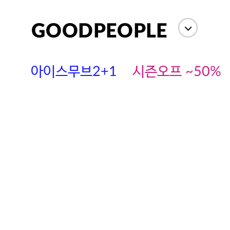
아이스무브2+1
시즌오프 ~50%
에스까다
스딘
츄츄안나