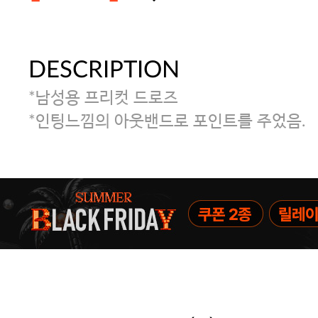
DESCRIPTION
주말특가 20%(8.7~8.9)/5만원 이
*남성용 프리컷 드로즈
[썸머블프] 1만원 할인 쿠폰(8.1~31)
*인팅느낌의 아웃밴드로 포인트를 주었음.
[썸머블프] 2만원 할인 쿠폰(8.1~31)