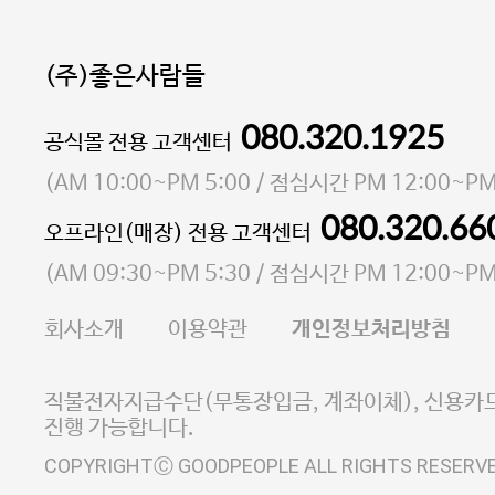
(주)좋은사람들
080.320.1925
대표 이성현,박영환
공식몰 전용 고객센터
| 개인정보관리책임자 김상현
소재지 서울특별시 마포구 마포대로4다길 41 마포
(
AM 10:00~PM 5:00
/ 점심시간
PM 12:00~PM
통신판매업 신고번호 2023-서울마포-3931호
080.320.66
오프라인(매장) 전용 고객센터
사업자등록번호 105-81-58242
(
AM 09:30~PM 5:30
/ 점심시간
PM 12:00~PM
FAX 02-6380-5020
회사소개
이용약관
개인정보처리방침
E-MAIL goodpeople@gpin.co.kr
사업자정보확인
이니시스 에스크로 서비스
직불전자지급수단(무통장입금, 계좌이체), 신용카드
진행 가능합니다.
COPYRIGHTⒸ GOODPEOPLE ALL RIGHTS RESERV