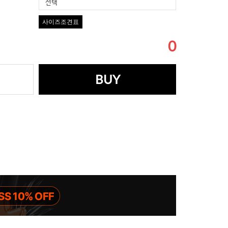
선택
사이즈조견표
0
BUY