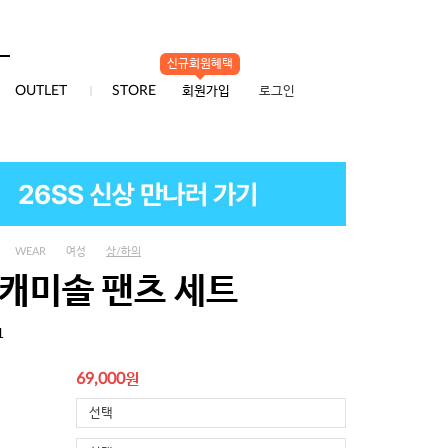
신규회원혜택
0
OUTLET
STORE
회원가입
로그인
WEAR
여성
상/하의
 캐미솔 팬츠 세트
1
원
69,000
선택