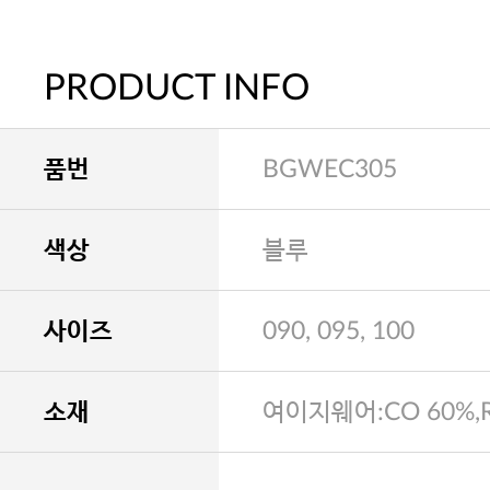
PRODUCT INFO
품번
BGWEC305
색상
블루
사이즈
090, 095, 100
소재
여이지웨어:CO 60%,R