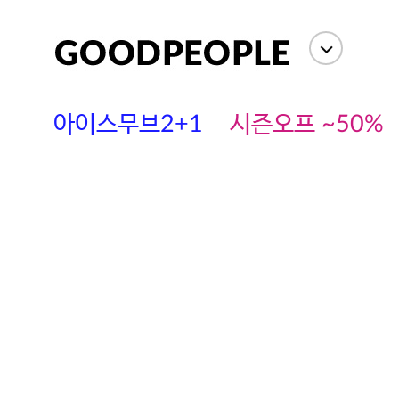
아이스무브2+1
시즌오프 ~50%
에스까다
스딘
츄츄안나