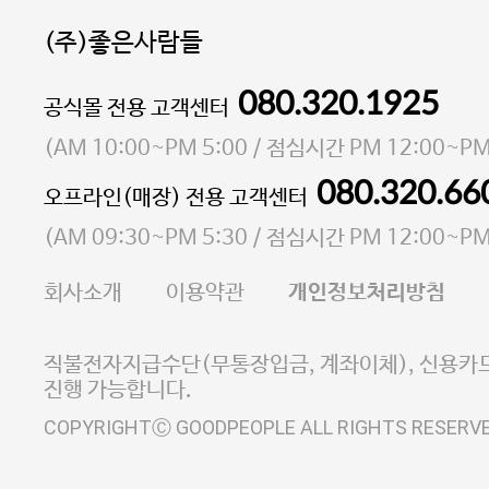
(주)좋은사람들
080.320.1925
대표 이성현,박영환
공식몰 전용 고객센터
| 개인정보관리책임자 김상현
소재지 서울특별시 마포구 마포대로4다길 41 마포
(
AM 10:00~PM 5:00
/ 점심시간
PM 12:00~PM
통신판매업 신고번호 2023-서울마포-3931호
080.320.66
오프라인(매장) 전용 고객센터
사업자등록번호 105-81-58242
(
AM 09:30~PM 5:30
/ 점심시간
PM 12:00~PM
FAX 02-6380-5020
회사소개
이용약관
개인정보처리방침
E-MAIL goodpeople@gpin.co.kr
사업자정보확인
이니시스 에스크로 서비스
직불전자지급수단(무통장입금, 계좌이체), 신용카드
진행 가능합니다.
COPYRIGHTⒸ GOODPEOPLE ALL RIGHTS RESERV