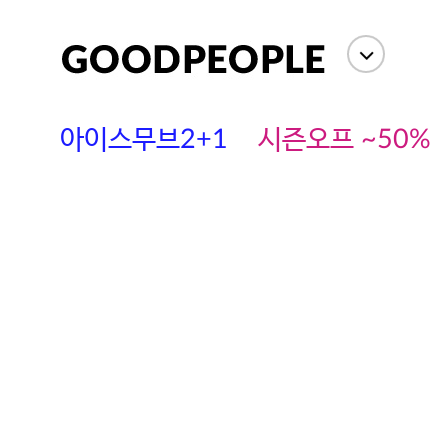
아이스무브2+1
시즌오프 ~50%
에스까다
스딘
츄츄안나