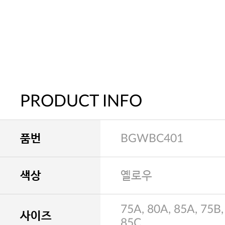
PRODUCT INFO
품번
BGWBC401
색상
옐로우
75A, 80A, 85A, 75B,
사이즈
85C