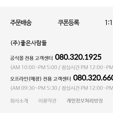
주문배송
쿠폰등록
1:
(주)좋은사람들
080.320.1925
대표 이성현,박영환
공식몰 전용 고객센터
| 개인정보관리책임자 김상현
소재지 서울특별시 마포구 마포대로4다길 41 마포
(
AM 10:00~PM 5:00
/ 점심시간
PM 12:00~PM
통신판매업 신고번호 2023-서울마포-3931호
080.320.66
오프라인(매장) 전용 고객센터
사업자등록번호 105-81-58242
(
AM 09:30~PM 5:30
/ 점심시간
PM 12:00~PM
FAX 02-6380-5020
회사소개
이용약관
개인정보처리방침
E-MAIL goodpeople@gpin.co.kr