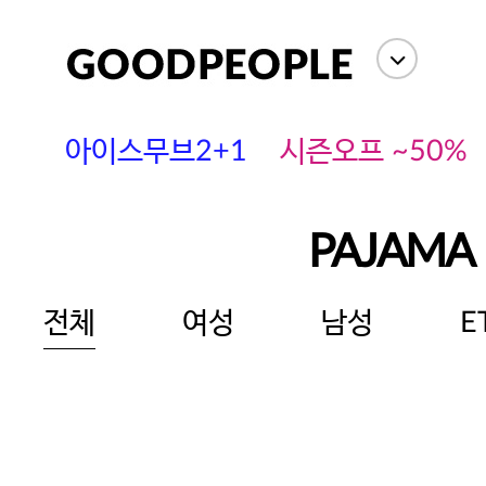
아이스무브2+1
시즌오프 ~50%
PAJAMA
전체
여성
남성
E
에스까다
스딘
츄츄안나