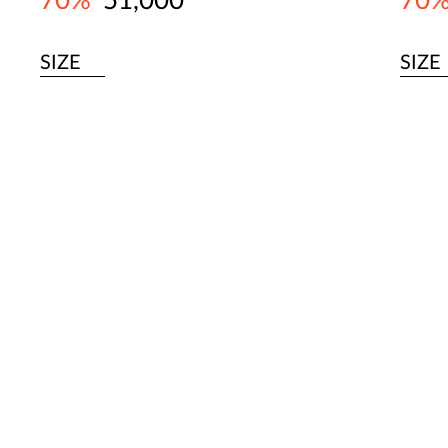
70%
51,000
70
SIZE
SIZE